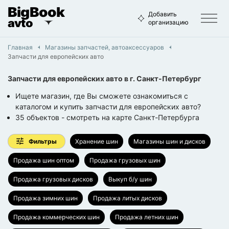
BigBook
Добавить
avto
организацию
Главная
Магазины запчастей, автоаксессуаров
Запчасти для европейских авто
Запчасти для европейских авто
в г.
Санкт-Петербург
Ищете магазин, где Вы сможете ознакомиться с
каталогом и купить запчасти для европейских авто?
35
объектов
- смотреть на карте
Санкт-Петербурга
Фильтры
Хранение шин
Магазины шин и дисков
Продажа шин оптом
Продажа грузовых шин
Продажа грузовых дисков
Выкуп б/у шин
Продажа зимних шин
Продажа литых дисков
Продажа коммерческих шин
Продажа летних шин