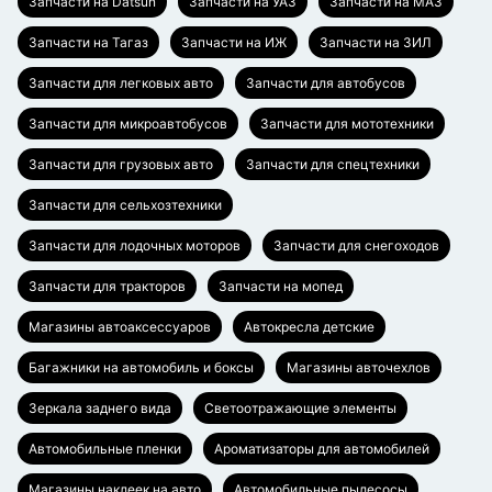
Запчасти на Datsun
Запчасти на УАЗ
Запчасти на МАЗ
Запчасти на Тагаз
Запчасти на ИЖ
Запчасти на ЗИЛ
Запчасти для легковых авто
Запчасти для автобусов
Запчасти для микроавтобусов
Запчасти для мототехники
Запчасти для грузовых авто
Запчасти для спецтехники
Запчасти для сельхозтехники
Запчасти для лодочных моторов
Запчасти для снегоходов
Запчасти для тракторов
Запчасти на мопед
Магазины автоаксессуаров
Автокресла детские
Багажники на автомобиль и боксы
Магазины авточехлов
Зеркала заднего вида
Светоотражающие элементы
Автомобильные пленки
Ароматизаторы для автомобилей
Магазины наклеек на авто
Автомобильные пылесосы