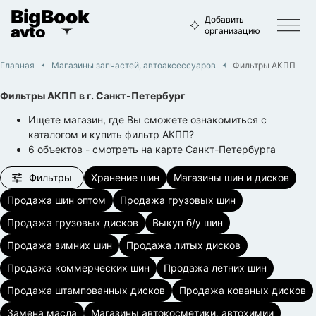
BigBook
Добавить
avto
организацию
Главная
Магазины запчастей, автоаксессуаров
Фильтры АКПП
Фильтры АКПП
в г.
Санкт-Петербург
Ищете магазин, где Вы сможете ознакомиться с
каталогом и купить фильтр АКПП?
6
объектов
- смотреть на карте
Санкт-Петербурга
Фильтры
Хранение шин
Магазины шин и дисков
Продажа шин оптом
Продажа грузовых шин
Продажа грузовых дисков
Выкуп б/у шин
Продажа зимних шин
Продажа литых дисков
Продажа коммерческих шин
Продажа летних шин
Продажа штампованных дисков
Продажа кованых дисков
Замена масла
Магазины автокосметики, автохимии