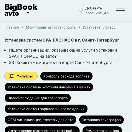
BigBook
Добавить
avto
организацию
Главная
Мониторинг автотранспорта
Установка Глонасс
Установка систем ЭРА-ГЛОНАСС
в г.
Санкт-Петербург
Ищете организации, оказывающие услуги установки
ЭРА-ГЛОНАСС на авто?
33
объекта
- смотреть на карте
Санкт-Петербурга
Фильтры
Контроль расхода топлива
Установка системы контроля давления в шинах
Видеонаблюдение для транспорта
Установка систем параллельного вождения
GSM сигнализации, трекеры для авто
Установка тахографов
Изготовление карточек для тахографов
Ремонт тахографов