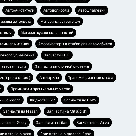
Автоочистители
Автополироли
Автошпатлевки
азины автосвета
Магазины автостекол
истемы
Магазин кузовных запчастей
стемы зажигания
Амортизаторы и стойки для автомобилей
улевого управления
Запчасти КПП
 автозапчасти
Запчасти выхлопной системы
моторных масел)
Антифризы
Трансмиссионные масла
о
Промывки и промывочные масла
чные масла
Жидкости ГУР
Запчасти на BMW
Запчасти на Nissan
Запчасти на Mitsubishi
части на Geely
Запчасти на Lifan
Запчасти на Volvo
апчасти на Mazda
Запчасти на Mercedes-Benz