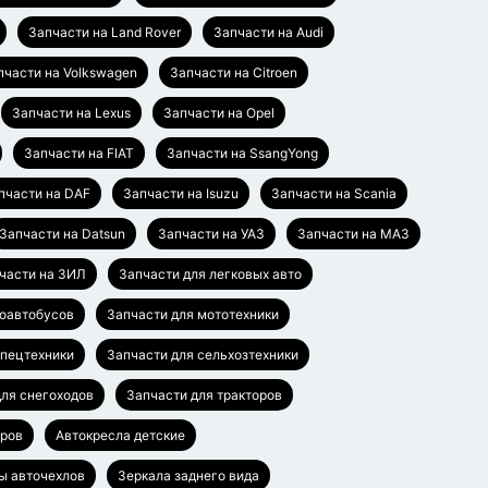
Запчасти на Land Rover
Запчасти на Audi
пчасти на Volkswagen
Запчасти на Citroen
Запчасти на Lexus
Запчасти на Opel
Запчасти на FIAT
Запчасти на SsangYong
пчасти на DAF
Запчасти на Isuzu
Запчасти на Scania
Запчасти на Datsun
Запчасти на УАЗ
Запчасти на МАЗ
части на ЗИЛ
Запчасти для легковых авто
роавтобусов
Запчасти для мототехники
спецтехники
Запчасти для сельхозтехники
для снегоходов
Запчасти для тракторов
аров
Автокресла детские
ы авточехлов
Зеркала заднего вида