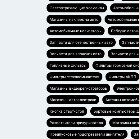
Светоотражающие элементы
Автомобильн
Магазины наклеек на авто
Автомобильные 
Автомобильные навигаторы
Лебедки автом
Запчасти для отечественных авто
Запчасти
Запчасти для японских авто
Запчасти для к
Топливные фильтры
Фильтры тормозной си
Фильтры стеклоомывателя
Фильтры АКПП
Магазины видеорегистраторов
Электронно
Магазины автоэлектрики
Антенны автомоб
Кнопка старт-стоп
Бортовые компьютеры д
Разветвители прикуривателя
Магазины авт
Предпусковые подогреватели двигателя
За