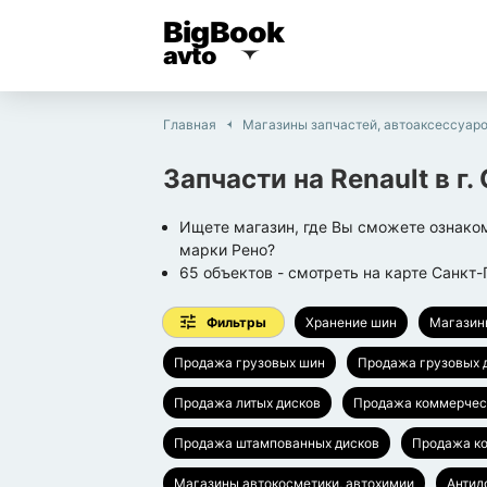
BigBook
avto
Главная
Магазины запчастей, автоаксессуар
Запчасти на Renault
в г.
Ищете магазин, где Вы сможете ознаком
марки Рено?
65
объектов
- смотреть на карте
Санкт-
Фильтры
Хранение шин
Магазин
Продажа грузовых шин
Продажа грузовых 
Продажа литых дисков
Продажа коммерчес
Продажа штампованных дисков
Продажа ко
Магазины автокосметики, автохимии
Антид