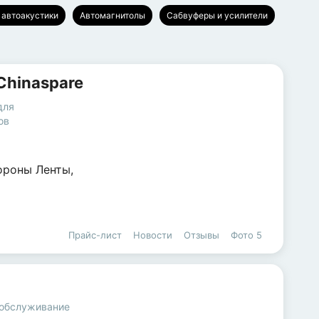
 автоакустики
Автомагнитолы
Сабвуферы и усилители
Chinaspare
для
ов
ороны Ленты,
Прайс-лист
Новости
Отзывы
Фото
5
 обслуживание