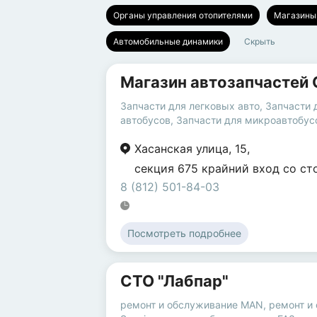
Органы управления отопителями
Магазины
Автомобильные динамики
Скрыть
Магазин автозапчастей 
Запчасти для легковых авто
,
Запчасти 
автобусов
,
Запчасти для микроавтобус
Хасанская улица
,
15
,
секция 675 крайний вход со ст
8 (812) 501-84-03
Посмотреть подробнее
СТО "Лабпар"
ремонт и обслуживание MAN
,
ремонт и