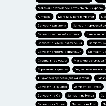
Магазины автоэмалей, автомобильных красок
Антикоры
Магазины автозапчастей
Маг
Запчасти двигателя
Запчасти тормозной с
Запчасти топливной системы
Запчасти си
Запчасти системы охлаждения
Запчасти р
Запчасти системы вентиляции
Контрактные
Специальные масла
Магазины автомасел (
Тормозные жидкости
Гидравлическое масл
Жидкости и средства для омывателя
Смазо
Запчасти на Hyundai
Запчасти на Toyota
Запчасти на Kia
Запчасти на Honda
Зап
Запчасти на Suzuki
Запчасти на Ford
З