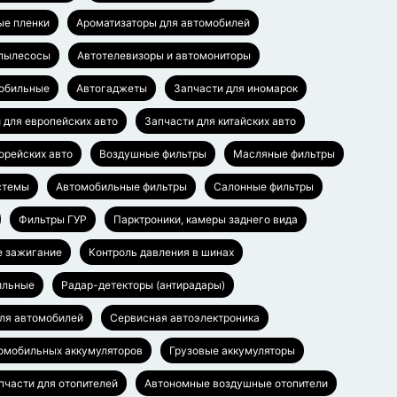
ые пленки
Ароматизаторы для автомобилей
пылесосы
Автотелевизоры и автомониторы
обильные
Автогаджеты
Запчасти для иномарок
 для европейских авто
Запчасти для китайских авто
орейских авто
Воздушные фильтры
Масляные фильтры
стемы
Автомобильные фильтры
Салонные фильтры
Фильтры ГУР
Парктроники, камеры заднего вида
е зажигание
Контроль давления в шинах
ильные
Радар-детекторы (антирадары)
ля автомобилей
Сервисная автоэлектроника
омобильных аккумуляторов
Грузовые аккумуляторы
пчасти для отопителей
Автономные воздушные отопители