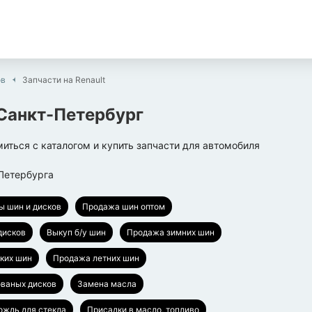
ов
Запчасти на Renault
Санкт-Петербург
иться с каталогом и купить запчасти для автомобиля
Петербурга
ы шин и дисков
Продажа шин оптом
дисков
Выкуп б/у шин
Продажа зимних шин
ких шин
Продажа летних шин
ваных дисков
Замена масла
ождь для стекла
Присадки в масло, топливо