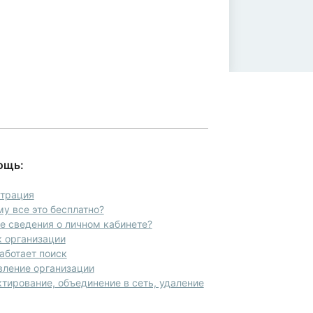
ощь:
страция
у все это бесплатно?
 сведения о личном кабинете?
 организации
аботает поиск
вление организации
тирование, объединение в сеть, удаление