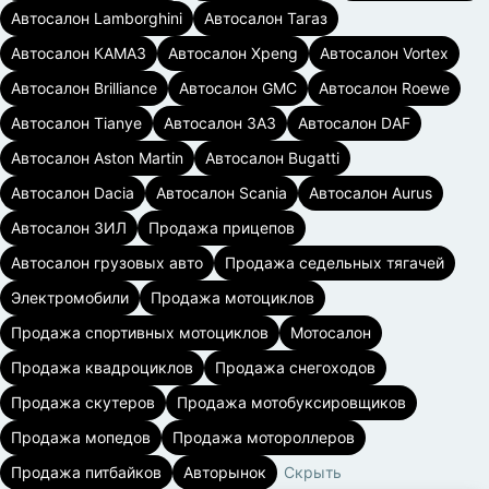
Автосалон Lamborghini
Автосалон Тагаз
Автосалон КАМАЗ
Автосалон Xpeng
Автосалон Vortex
Автосалон Brilliance
Автосалон GMC
Автосалон Roewe
Автосалон Tianye
Автосалон ЗАЗ
Автосалон DAF
Автосалон Aston Martin
Автосалон Bugatti
Автосалон Dacia
Автосалон Scania
Автосалон Aurus
Автосалон ЗИЛ
Продажа прицепов
Автосалон грузовых авто
Продажа седельных тягачей
Электромобили
Продажа мотоциклов
Продажа спортивных мотоциклов
Мотосалон
Продажа квадроциклов
Продажа снегоходов
Продажа скутеров
Продажа мотобуксировщиков
Продажа мопедов
Продажа мотороллеров
Продажа питбайков
Авторынок
Скрыть