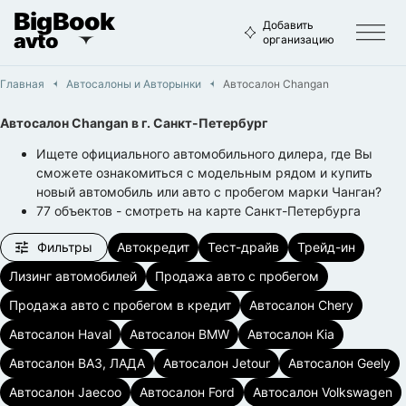
BigBook
Добавить
avto
организацию
Главная
Автосалоны и Aвторынки
Автосалон Changan
Автосалон Changan
в г.
Санкт-Петербург
Ищете официального автомобильного дилера, где Вы
сможете ознакомиться с модельным рядом и купить
новый автомобиль или авто с пробегом марки Чанган?
77
объектов
- смотреть на карте
Санкт-Петербурга
Фильтры
Автокредит
Тест-драйв
Трейд-ин
Лизинг автомобилей
Продажа авто с пробегом
Продажа авто с пробегом в кредит
Автосалон Chery
Автосалон Haval
Автосалон BMW
Автосалон Kia
Автосалон ВАЗ, ЛАДА
Автосалон Jetour
Автосалон Geely
Автосалон Jaecoo
Автосалон Ford
Автосалон Volkswagen