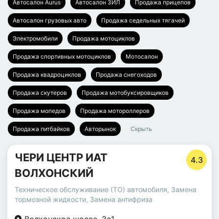
Автосалон Aurus
Автосалон ЗИЛ
Продажа прицепов
Автосалон грузовых авто
Продажа седельных тягачей
Электромобили
Продажа мотоциклов
Продажа спортивных мотоциклов
Мотосалон
Продажа квадроциклов
Продажа снегоходов
Продажа скутеров
Продажа мотобуксировщиков
Продажа мопедов
Продажа мотороллеров
Продажа питбайков
Авторынок
Скрыть
ЧЕРИ ЦЕНТР ИАТ
4.3
ВОЛХОНСКИЙ
Техническое обслуживание (ТО) автомобиля
,
Замена
тормозной жидкости
,
Замена антифриза