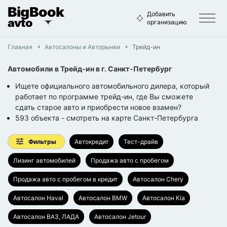
BigBook
Добавить
avto
организацию
Главная
Автосалоны и Aвторынки
Трейд-ин
Автомобили в Трейд-ин
в г.
Санкт-Петербург
Ищете официального автомобильного дилера, который
работает по программе трейд-ин, где Вы сможете
сдать старое авто и приобрести новое взамен?
593
объекта
- смотреть на карте
Санкт-Петербурга
Фильтры
Автокредит
Тест-драйв
Лизинг автомобилей
Продажа авто с пробегом
Продажа авто с пробегом в кредит
Автосалон Chery
Автосалон Haval
Автосалон BMW
Автосалон Kia
Автосалон ВАЗ, ЛАДА
Автосалон Jetour