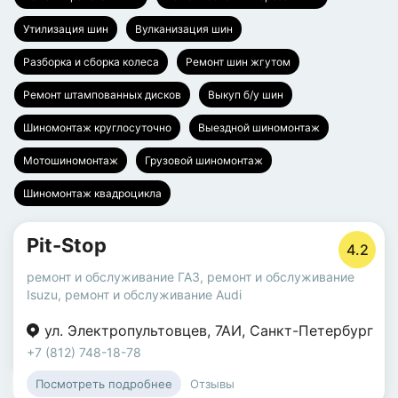
Утилизация шин
Вулканизация шин
Разборка и сборка колеса
Ремонт шин жгутом
Ремонт штампованных дисков
Выкуп б/у шин
Шиномонтаж круглосуточно
Выездной шиномонтаж
Мотошиномонтаж
Грузовой шиномонтаж
Шиномонтаж квадроцикла
Pit-Stop
4.2
ремонт и обслуживание ГАЗ
,
ремонт и обслуживание
Isuzu
,
ремонт и обслуживание Audi
ул. Электропультовцев
,
7АИ
,
Санкт-Петербург
+7 (812) 748-18-78
Отзывы
Посмотреть подробнее