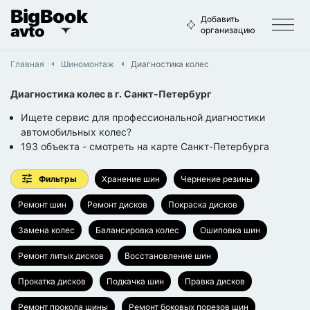
BigBook
Добавить
avto
организацию
Главная
Шиномонтаж
Диагностика колес
Диагностика колес
в г.
Санкт-Петербург
Ищете сервис для профессиональной диагностики
автомобильных колес?
193
объекта
- смотреть на карте
Санкт-Петербурга
Фильтры
Хранение шин
Чернение резины
Ремонт шин
Ремонт дисков
Покраска дисков
Замена колес
Балансировка колес
Ошиповка шин
Ремонт литых дисков
Восстановление шин
Прокатка дисков
Подкачка шин
Правка дисков
Ремонт прокола шины
Ремонт боковых порезов шин