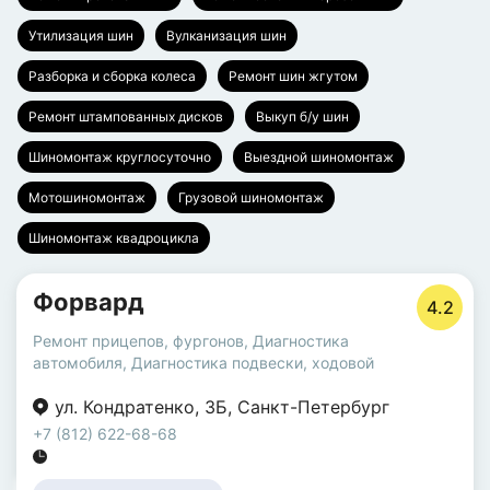
Утилизация шин
Вулканизация шин
Разборка и сборка колеса
Ремонт шин жгутом
Ремонт штампованных дисков
Выкуп б/у шин
Шиномонтаж круглосуточно
Выездной шиномонтаж
Мотошиномонтаж
Грузовой шиномонтаж
Шиномонтаж квадроцикла
Форвард
4.2
Ремонт прицепов, фургонов
,
Диагностика
автомобиля
,
Диагностика подвески, ходовой
ул. Кондратенко
,
3Б
,
Санкт-Петербург
+7 (812) 622-68-68