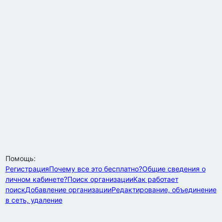
Помощь:
Регистрация
Почему все это бесплатно?
Общие сведения о
личном кабинете?
Поиск организации
Как работает
поиск
Добавление организации
Редактирование, объединение
в сеть, удаление