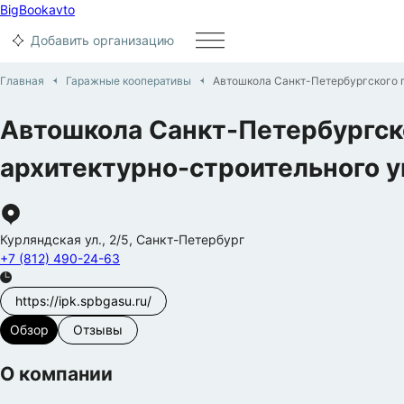
BigBook
avto
Добавить организацию
Главная
Гаражные кооперативы
Автошкола Санкт-Петербургского г
Автошкола Санкт-Петербургск
архитектурно-строительного у
Курляндская ул.
,
2/5
,
Санкт-Петербург
+7 (812) 490-24-63
https://ipk.spbgasu.ru/
Обзор
Отзывы
О компании