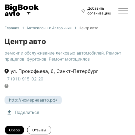
BigBook
Добавить
avto
организацию
Главная
Автосалоны и Aвторынки
Центр авто
Центр авто
ремонт и обслуживание легковых автомобилей
,
Ремонт
прицепов, фургонов
,
Ремонт мотоциклов
ул. Прокофьева
,
6
,
Санкт-Петербург
+7 (911) 915-02-20
http://номернаавто.рф/
Поделиться
Обзор
Отзывы