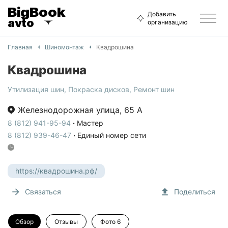
BigBook
Добавить
avto
организацию
Главная
Шиномонтаж
Квадрошина
Квадрошина
Утилизация шин
,
Покраска дисков
,
Ремонт шин
Железнодорожная улица
,
65 А
8 (812) 941-95-94
·
Мастер
8 (812) 939-46-47
·
Единый номер сети
https://квадрошина.рф/
Связаться
Поделиться
Обзор
Отзывы
Фото
6