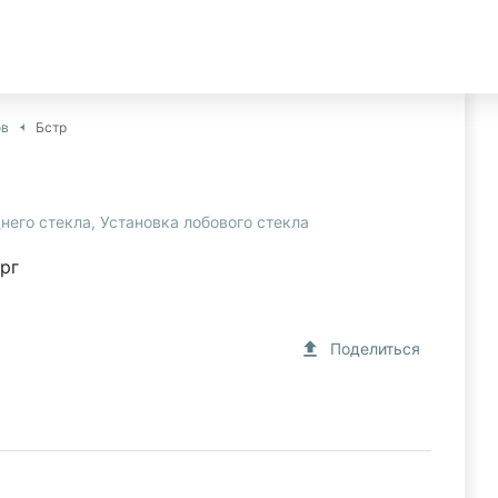
ов
Бстр
днего стекла
,
Установка лобового стекла
рг
Поделиться