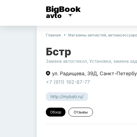
BigBook
avto
Главная
Магазины запчастей, автоаксессуар
Бстр
Замена автостекол
,
Установка, замена за
ул. Радищева
,
39Д
,
Санкт-Петербу
+7 (911) 192-87-77
http://mybstr.ru/
Обзор
Отзывы