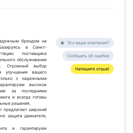
надежным брендом на
Это ваша компания?
Базируясь в Санкт-
тацию поставщика
Сообщить об ошибке
ельного обслуживания
и. Огромный выбор
Напишите отзыв!
и улучшения вашего
 только с надежными
арантируем высокое
дим за последними
инга и всегда готовы
льные решения.
ar предлагает широкий
ге: защита двинателя,
.
та и гарантируем