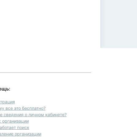
ощь:
страция
у все это бесплатно?
 сведения о личном кабинете?
 организации
аботает поиск
вление организации